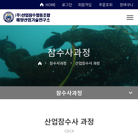
HOME
로그인
회원가입
주문조회
장바구니
To
na
잠수사과정
잠수사과정
산업잠수사 과정
잠수사과정
산업잠수사 과정
CDCA