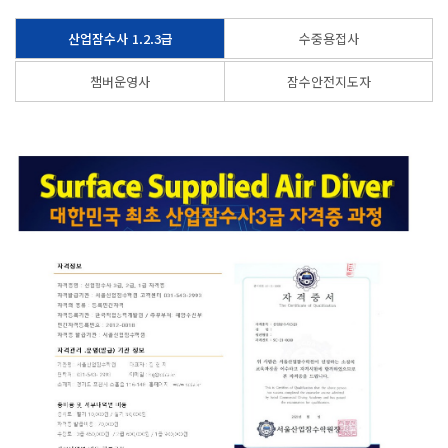
산업잠수사 1.2.3급
수중용접사
챔버운영사
잠수안전지도자